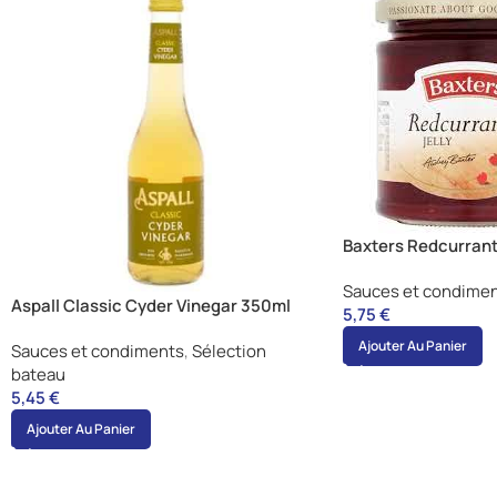
Baxters Redcurrant 
Sauces et condime
Aspall Classic Cyder Vinegar 350ml
5,75
€
Ajouter Au Panier
Sauces et condiments
,
Sélection
bateau
5,45
€
Ajouter Au Panier