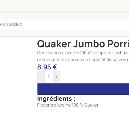
Accueil
/
Épicerie
/
Épicerie Sucrée
/
Céréales et
Quaker Jumbo Porri
Ces flocons d’avoine 100 % complets sont parf
une excellente source de fibres et de sucres n
8,95
€
-
+
Ingrédients :
Flocons d’avoine 100 % Quaker