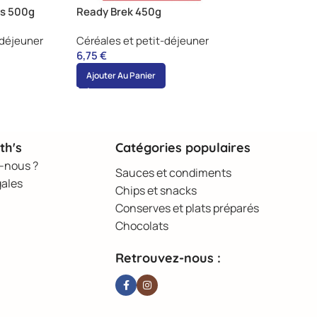
ts 500g
Ready Brek 450g
-déjeuner
Céréales et petit-déjeuner
6,75
€
Ajouter Au Panier
th's
Catégories populaires
-nous ?
Sauces et condiments
gales
Chips et snacks
Conserves et plats préparés
Chocolats
Retrouvez-nous :