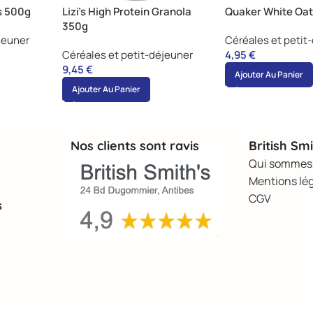
es 500g
Lizi’s High Protein Granola
Quaker White Oa
350g
jeuner
Céréales et petit
Céréales et petit-déjeuner
4,95
€
9,45
€
Ajouter Au Panier
Ajouter Au Panier
Nos clients sont ravis
British Smi
Qui sommes
Mentions lé
CGV
s