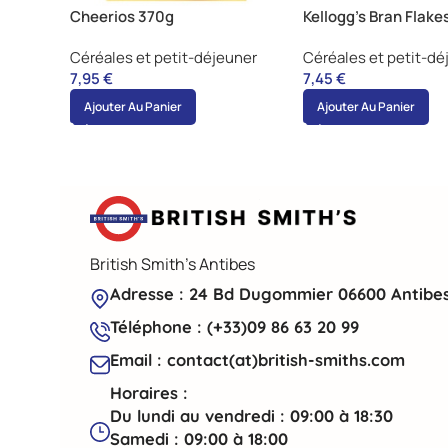
Cheerios 370g
Kellogg’s Bran Flak
Céréales et petit-déjeuner
Céréales et petit-dé
7,95
€
7,45
€
Ajouter Au Panier
Ajouter Au Panier
British Smith's Antibes
Adresse : 24 Bd Dugommier 06600 Antibe
Téléphone : (+33)09 86 63 20 99
Email : contact(at)british-smiths.com
Horaires :
Du lundi au vendredi : 09:00 à 18:30
Samedi : 09:00 à 18:00