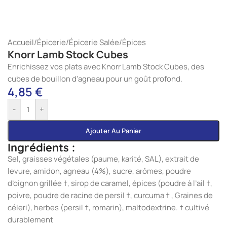
Accueil
/
Épicerie
/
Épicerie Salée
/
Épices
Knorr Lamb Stock Cubes
Enrichissez vos plats avec Knorr Lamb Stock Cubes, des
cubes de bouillon d’agneau pour un goût profond.
4,85
€
-
+
Ajouter Au Panier
Ingrédients :
Sel, graisses végétales (paume, karité, SAL), extrait de
levure, amidon, agneau (4%), sucre, arômes, poudre
d’oignon grillée †, sirop de caramel, épices (poudre à l’ail †,
poivre, poudre de racine de persil †, curcuma † , Graines de
céleri), herbes (persil †, romarin), maltodextrine. † cultivé
durablement